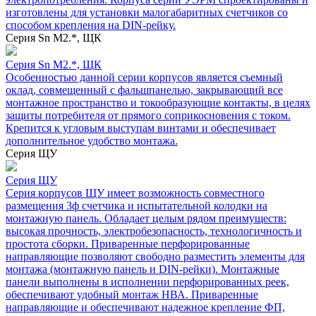
изготовлены для установки малогабаритных счетчиков со
способом крепления на DIN-рейку.
Серия Sn М2.*, ЩК
Серия Sn М2.*, ЩК
Особенностью данной серии корпусов является съемный
оклад, совмещенный с фальшпанелью, закрывающий все
монтажное пространство и токообразующие контакты, в целях
защиты потребителя от прямого соприкосновения с током.
Крепится к угловым выступам винтами и обеспечивает
дополнительное удобство монтажа.
Серия ЩУ
Серия ЩУ
Серия корпусов ЩУ имеет возможность совместного
размещения 3ф счетчика и испытательной колодки на
монтажную панель. Обладает целым рядом преимуществ:
высокая прочность, электробезопасность, технологичность и
простота сборки. Приваренные перфорированные
направляющие позволяют свободно разместить элементы для
монтажа (монтажную панель и DIN-рейки). Монтажные
панели выполнены в исполнении перфорированных реек,
обеспечивают удобный монтаж НВА. Приваренные
направляющие и обеспечивают надежное крепление ФП,