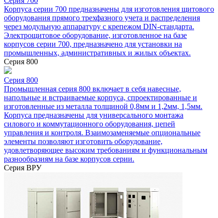
Серия 700
Корпуса серии 700 предназначены для изготовления щитового
оборудования прямого трехфазного учета и распределения
через модульную аппаратуру с крепежом DIN-стандарта.
Электрощитовое оборудование, изготовленное на базе
корпусов серии 700, предназначено для установки на
промышленных, административных и жилых объектах.
Серия 800
Серия 800
Промышленная серия 800 включает в себя навесные,
напольные и встраиваемые корпуса, спроектированные и
изготовленные из металла толщиной 0,8мм и 1,2мм, 1,5мм.
Корпуса предназначены для универсального монтажа
силового и коммутационного оборудования, цепей
управления и контроля. Взаимозаменяемые опциональные
элементы позволяют изготовить оборудование,
удовлетворяющее высоким требованиям и функциональным
разнообразиям на базе корпусов серии.
Серия ВРУ