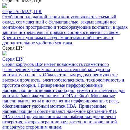
Серия Sn М2.*, ЩК
Серия Sn М2.*, ЩК
Особенностью данной серии корпусов является съемный
оклад, совмещенный с фальшпанелью, закрывающий все
монтажное пространство и токообразующие контакты, в целях
защиты потребителя от прямого соприкосновения с током.
Крепится к угловым выступам винтами и обеспечивает
дополнительное удобство монтажа.
Серия ЩУ
Серия ЩУ
Серия корпусов ЩУ имеет возможность совместного
размещения 3ф счетчика и испытательной колодки на
монтажную панель. Обладает целым рядом преимуществ:
высокая прочность, электробезопасность, технологичность и
простота сборки. Приваренные перфорированные
направляющие позволяют свободно разместить элементы для
монтажа (монтажную панель и DIN-рейки). Монтажные
панели выполнены в исполнении перфорированных реек,
обеспечивают удобный монтаж НВА. Приваренные
направляющие и обеспечивают надежное крепление ФП,
DIN-реек Продумана система опломбировки двери через
отверстия, которая ограничивает доступ к низковольтной
аппаратуре сторонним лицам.