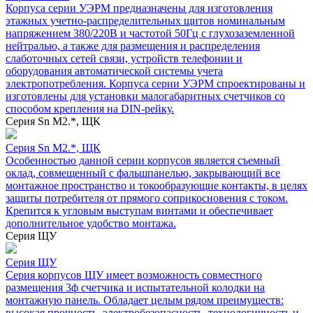
Корпуса серии УЭРМ предназначены для изготовления
этажных учетно-распределительных щитов номинальным
напряжением 380/220В и частотой 50Гц с глухозаземленной
нейтралью, а также для размещения и распределения
слаботочных сетей связи, устройств телефонии и
оборудования автоматической системы учета
электропотребления. Корпуса серии УЭРМ спроектированы и
изготовлены для установки малогабаритных счетчиков со
способом крепления на DIN-рейку.
Серия Sn М2.*, ЩК
Серия Sn М2.*, ЩК
Особенностью данной серии корпусов является съемный
оклад, совмещенный с фальшпанелью, закрывающий все
монтажное пространство и токообразующие контакты, в целях
защиты потребителя от прямого соприкосновения с током.
Крепится к угловым выступам винтами и обеспечивает
дополнительное удобство монтажа.
Серия ЩУ
Серия ЩУ
Серия корпусов ЩУ имеет возможность совместного
размещения 3ф счетчика и испытательной колодки на
монтажную панель. Обладает целым рядом преимуществ:
высокая прочность, электробезопасность, технологичность и