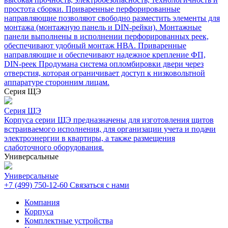
простота сборки. Приваренные перфорированные
направляющие позволяют свободно разместить элементы для
монтажа (монтажную панель и DIN-рейки). Монтажные
панели выполнены в исполнении перфорированных реек,
обеспечивают удобный монтаж НВА. Приваренные
направляющие и обеспечивают надежное крепление ФП,
DIN-реек Продумана система опломбировки двери через
отверстия, которая ограничивает доступ к низковольтной
аппаратуре сторонним лицам.
Серия ЩЭ
Серия ЩЭ
Корпуса серии ЩЭ предназначены для изготовления щитов
встраиваемого исполнения, для организации учета и подачи
электроэнергии в квартиры, а также размещения
слаботочного оборудования.
Универсальные
Универсальные
+7 (499) 750-12-60
Связаться с нами
Компания
Корпуса
Комплектные устройства