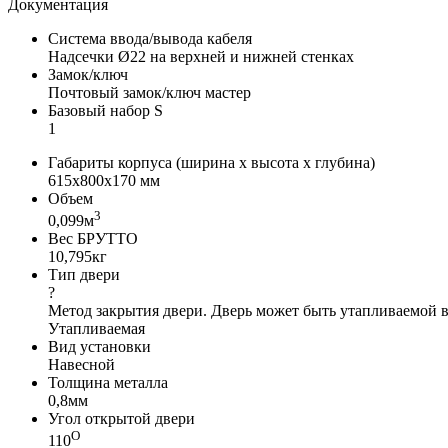
Документация
Система ввода/вывода кабеля
Надсечки Ø22 на верхней и нижней стенках
Замок/ключ
Почтовый замок/ключ мастер
Базовый набор S
1
Габариты корпуса (ширина х высота х глубина)
615x800x170 мм
Объем
3
0,099м
Вес БРУТТО
10,795кг
Тип двери
?
Метод закрытия двери. Дверь может быть утапливаемой в 
Утапливаемая
Вид установки
Навесной
Толщина металла
0,8мм
Угол открытой двери
О
110