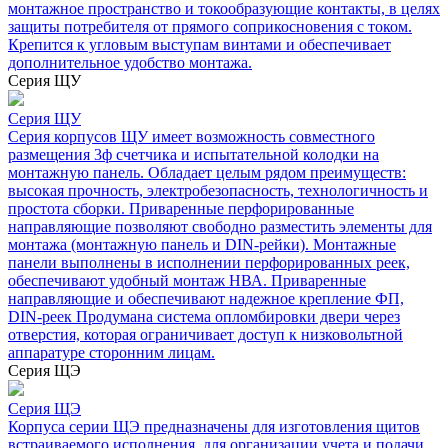
монтажное пространство и токообразующие контакты, в целях
защиты потребителя от прямого соприкосновения с током.
Крепится к угловым выступам винтами и обеспечивает
дополнительное удобство монтажа.
Серия ЩУ
Серия ЩУ
Серия корпусов ЩУ имеет возможность совместного
размещения 3ф счетчика и испытательной колодки на
монтажную панель. Обладает целым рядом преимуществ:
высокая прочность, электробезопасность, технологичность и
простота сборки. Приваренные перфорированные
направляющие позволяют свободно разместить элементы для
монтажа (монтажную панель и DIN-рейки). Монтажные
панели выполнены в исполнении перфорированных реек,
обеспечивают удобный монтаж НВА. Приваренные
направляющие и обеспечивают надежное крепление ФП,
DIN-реек Продумана система опломбировки двери через
отверстия, которая ограничивает доступ к низковольтной
аппаратуре сторонним лицам.
Серия ЩЭ
Серия ЩЭ
Корпуса серии ЩЭ предназначены для изготовления щитов
встраиваемого исполнения, для организации учета и подачи