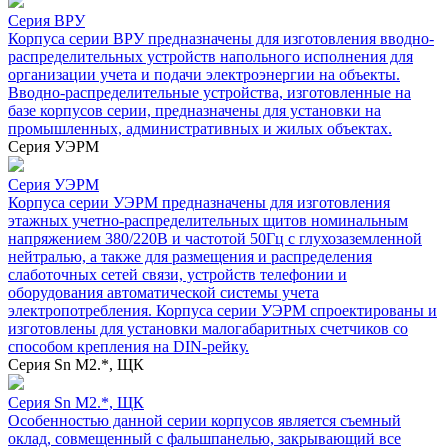
Серия ВРУ
Корпуса серии ВРУ предназначены для изготовления вводно-
распределительных устройств напольного исполнения для
организации учета и подачи электроэнергии на объекты.
Вводно-распределительные устройства, изготовленные на
базе корпусов серии, предназначены для установки на
промышленных, административных и жилых объектах.
Серия УЭРМ
Серия УЭРМ
Корпуса серии УЭРМ предназначены для изготовления
этажных учетно-распределительных щитов номинальным
напряжением 380/220В и частотой 50Гц с глухозаземленной
нейтралью, а также для размещения и распределения
слаботочных сетей связи, устройств телефонии и
оборудования автоматической системы учета
электропотребления. Корпуса серии УЭРМ спроектированы и
изготовлены для установки малогабаритных счетчиков со
способом крепления на DIN-рейку.
Серия Sn М2.*, ЩК
Серия Sn М2.*, ЩК
Особенностью данной серии корпусов является съемный
оклад, совмещенный с фальшпанелью, закрывающий все