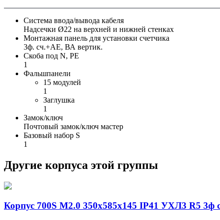
Система ввода/вывода кабеля
Надсечки Ø22 на верхней и нижней стенках
Монтажная панель для установки счетчика
3ф. сч.+АЕ, ВА вертик.
Скоба под N, PE
1
Фальшпанели
15 модулей
1
Заглушка
1
Замок/ключ
Почтовый замок/ключ мастер
Базовый набор S
1
Другие корпуса этой группы
Корпус 700S M2.0 350х585х145 IP41 УХЛ3 R5 3ф с