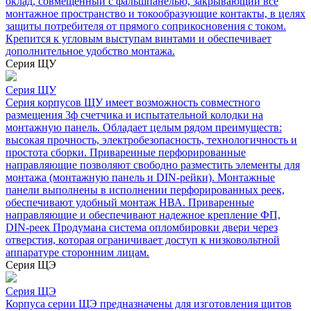
оклад, совмещенный с фальшпанелью, закрывающий все
монтажное пространство и токообразующие контакты, в целях
защиты потребителя от прямого соприкосновения с током.
Крепится к угловым выступам винтами и обеспечивает
дополнительное удобство монтажа.
Серия ЩУ
Серия ЩУ
Серия корпусов ЩУ имеет возможность совместного
размещения 3ф счетчика и испытательной колодки на
монтажную панель. Обладает целым рядом преимуществ:
высокая прочность, электробезопасность, технологичность и
простота сборки. Приваренные перфорированные
направляющие позволяют свободно разместить элементы для
монтажа (монтажную панель и DIN-рейки). Монтажные
панели выполнены в исполнении перфорированных реек,
обеспечивают удобный монтаж НВА. Приваренные
направляющие и обеспечивают надежное крепление ФП,
DIN-реек Продумана система опломбировки двери через
отверстия, которая ограничивает доступ к низковольтной
аппаратуре сторонним лицам.
Серия ЩЭ
Серия ЩЭ
Корпуса серии ЩЭ предназначены для изготовления щитов