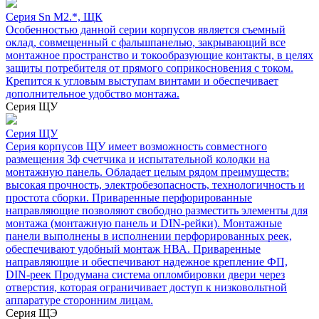
Серия Sn М2.*, ЩК
Особенностью данной серии корпусов является съемный
оклад, совмещенный с фальшпанелью, закрывающий все
монтажное пространство и токообразующие контакты, в целях
защиты потребителя от прямого соприкосновения с током.
Крепится к угловым выступам винтами и обеспечивает
дополнительное удобство монтажа.
Серия ЩУ
Серия ЩУ
Серия корпусов ЩУ имеет возможность совместного
размещения 3ф счетчика и испытательной колодки на
монтажную панель. Обладает целым рядом преимуществ:
высокая прочность, электробезопасность, технологичность и
простота сборки. Приваренные перфорированные
направляющие позволяют свободно разместить элементы для
монтажа (монтажную панель и DIN-рейки). Монтажные
панели выполнены в исполнении перфорированных реек,
обеспечивают удобный монтаж НВА. Приваренные
направляющие и обеспечивают надежное крепление ФП,
DIN-реек Продумана система опломбировки двери через
отверстия, которая ограничивает доступ к низковольтной
аппаратуре сторонним лицам.
Серия ЩЭ