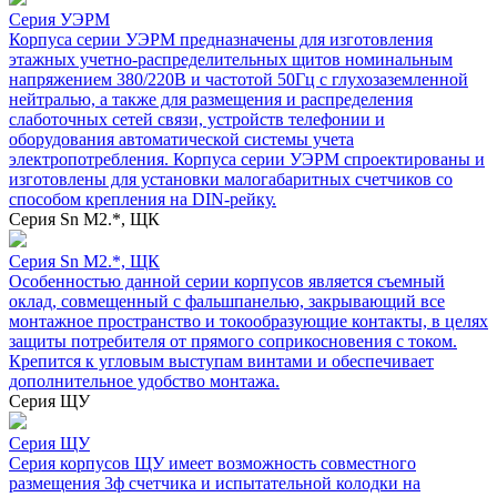
Серия УЭРМ
Корпуса серии УЭРМ предназначены для изготовления
этажных учетно-распределительных щитов номинальным
напряжением 380/220В и частотой 50Гц с глухозаземленной
нейтралью, а также для размещения и распределения
слаботочных сетей связи, устройств телефонии и
оборудования автоматической системы учета
электропотребления. Корпуса серии УЭРМ спроектированы и
изготовлены для установки малогабаритных счетчиков со
способом крепления на DIN-рейку.
Серия Sn М2.*, ЩК
Серия Sn М2.*, ЩК
Особенностью данной серии корпусов является съемный
оклад, совмещенный с фальшпанелью, закрывающий все
монтажное пространство и токообразующие контакты, в целях
защиты потребителя от прямого соприкосновения с током.
Крепится к угловым выступам винтами и обеспечивает
дополнительное удобство монтажа.
Серия ЩУ
Серия ЩУ
Серия корпусов ЩУ имеет возможность совместного
размещения 3ф счетчика и испытательной колодки на