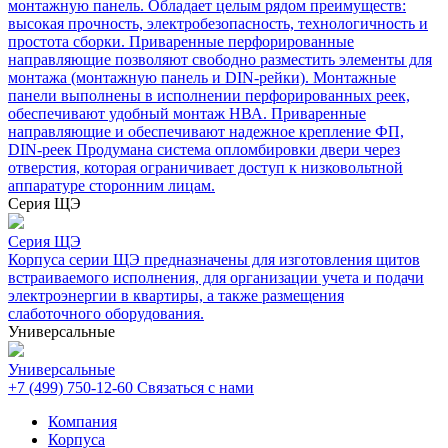
монтажную панель. Обладает целым рядом преимуществ:
высокая прочность, электробезопасность, технологичность и
простота сборки. Приваренные перфорированные
направляющие позволяют свободно разместить элементы для
монтажа (монтажную панель и DIN-рейки). Монтажные
панели выполнены в исполнении перфорированных реек,
обеспечивают удобный монтаж НВА. Приваренные
направляющие и обеспечивают надежное крепление ФП,
DIN-реек Продумана система опломбировки двери через
отверстия, которая ограничивает доступ к низковольтной
аппаратуре сторонним лицам.
Серия ЩЭ
Серия ЩЭ
Корпуса серии ЩЭ предназначены для изготовления щитов
встраиваемого исполнения, для организации учета и подачи
электроэнергии в квартиры, а также размещения
слаботочного оборудования.
Универсальные
Универсальные
+7 (499) 750-12-60
Связаться с нами
Компания
Корпуса