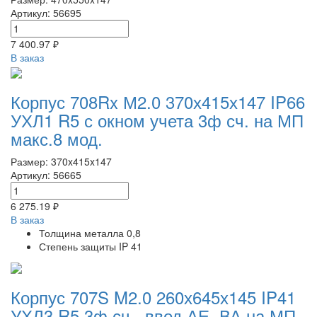
Артикул: 56695
7 400.97 ₽
В заказ
Корпус 708Rx М2.0 370х415х147 IP66
УХЛ1 R5 с окном учета 3ф сч. на МП
макс.8 мод.
Размер: 370x415x147
Артикул: 56665
6 275.19 ₽
В заказ
Толщина металла
0,8
Степень защиты
IP 41
Корпус 707S M2.0 260х645х145 IP41
УХЛ3 R5 3ф сч., ввод АЕ, ВА на МП