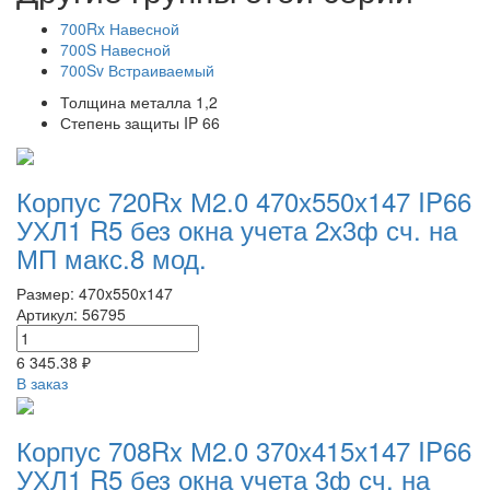
700Rx Навесной
700S Навесной
700Sv Встраиваемый
Толщина металла
1,2
Степень защиты
IP 66
Корпус 720Rx М2.0 470х550х147 IP66
УХЛ1 R5 без окна учета 2х3ф сч. на
МП макс.8 мод.
Размер: 470x550x147
Артикул: 56795
6 345.38 ₽
В заказ
Корпус 708Rx М2.0 370х415х147 IP66
УХЛ1 R5 без окна учета 3ф сч. на