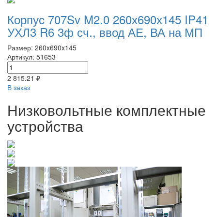
Корпус 707Sv M2.0 260х690х145 IP41
УХЛ3 R6 3ф сч., ввод АЕ, ВА на МП
Размер: 260x690x145
Артикул: 51653
2 815.21 ₽
В заказ
Низковольтные комплектные
устройства