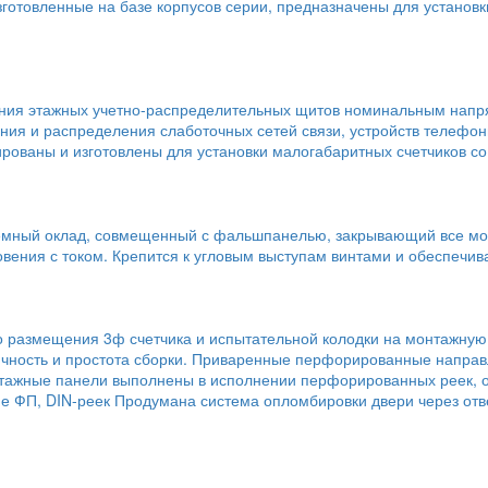
зготовленные на базе корпусов серии, предназначены для устано
ния этажных учетно-распределительных щитов номинальным напря
ния и распределения слаботочных сетей связи, устройств телефон
рованы и изготовлены для установки малогабаритных счетчиков со
емный оклад, совмещенный с фальшпанелью, закрывающий все мон
овения с током. Крепится к угловым выступам винтами и обеспечив
о размещения 3ф счетчика и испытательной колодки на монтажну
огичность и простота сборки. Приваренные перфорированные напр
нтажные панели выполнены в исполнении перфорированных реек,
ФП, DIN-реек Продумана система опломбировки двери через отвер