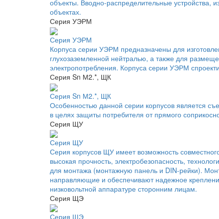
объекты. Вводно-распределительные устройства, и
объектах.
Серия УЭРМ
Серия УЭРМ
Корпуса серии УЭРМ предназначены для изготовле
глухозаземленной нейтралью, а также для размеще
электропотребления. Корпуса серии УЭРМ спроекти
Серия Sn М2.*, ЩК
Серия Sn М2.*, ЩК
Особенностью данной серии корпусов является съ
в целях защиты потребителя от прямого соприкосн
Серия ЩУ
Серия ЩУ
Серия корпусов ЩУ имеет возможность совместног
высокая прочность, электробезопасность, технол
для монтажа (монтажную панель и DIN-рейки). Мо
направляющие и обеспечивают надежное крепление 
низковольтной аппаратуре сторонним лицам.
Серия ЩЭ
Серия ЩЭ