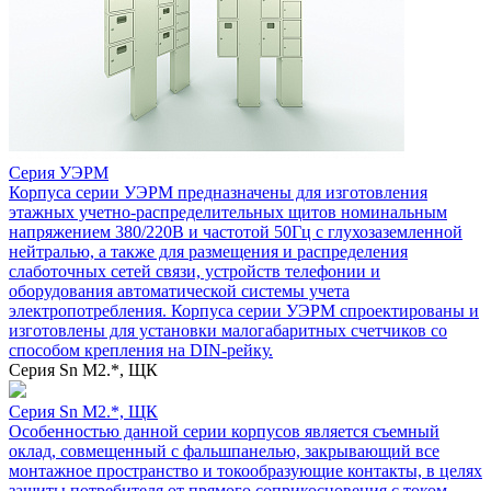
Серия УЭРМ
Корпуса серии УЭРМ предназначены для изготовления
этажных учетно-распределительных щитов номинальным
напряжением 380/220В и частотой 50Гц с глухозаземленной
нейтралью, а также для размещения и распределения
слаботочных сетей связи, устройств телефонии и
оборудования автоматической системы учета
электропотребления. Корпуса серии УЭРМ спроектированы и
изготовлены для установки малогабаритных счетчиков со
способом крепления на DIN-рейку.
Серия Sn М2.*, ЩК
Серия Sn М2.*, ЩК
Особенностью данной серии корпусов является съемный
оклад, совмещенный с фальшпанелью, закрывающий все
монтажное пространство и токообразующие контакты, в целях
защиты потребителя от прямого соприкосновения с током.