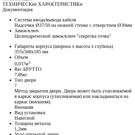
ТЕХНИЧЕСКие ХАРАКТЕРИСТИКи
Документация
Система ввода/вывода кабеля
Надсечки Ø37/50 на нижней стенке с отверстием Ø30мм
Замок/ключ
Цилиндрический замок/ключ "секретка точка"
Габариты корпуса (ширина х высота х глубина)
355x500x185 мм
Объем
3
0,037м
Вес БРУТТО
7,86кг
Тип двери
?
Метод закрытия двери. Дверь может быть утапливаемой
в каркас корпуса (утапливаемая) или накладываться на
каркас (внешняя).
Внешняя
Вид установки
Навесной
Толщина металла
1,2мм
Угол открытой двери