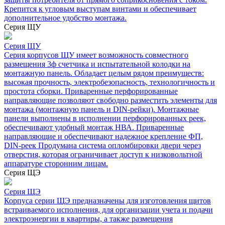
Крепится к угловым выступам винтами и обеспечивает
дополнительное удобство монтажа.
Серия ЩУ
Серия ЩУ
Серия корпусов ЩУ имеет возможность совместного
размещения 3ф счетчика и испытательной колодки на
монтажную панель. Обладает целым рядом преимуществ:
высокая прочность, электробезопасность, технологичность и
простота сборки. Приваренные перфорированные
направляющие позволяют свободно разместить элементы для
монтажа (монтажную панель и DIN-рейки). Монтажные
панели выполнены в исполнении перфорированных реек,
обеспечивают удобный монтаж НВА. Приваренные
направляющие и обеспечивают надежное крепление ФП,
DIN-реек Продумана система опломбировки двери через
отверстия, которая ограничивает доступ к низковольтной
аппаратуре сторонним лицам.
Серия ЩЭ
Серия ЩЭ
Корпуса серии ЩЭ предназначены для изготовления щитов
встраиваемого исполнения, для организации учета и подачи
электроэнергии в квартиры, а также размещения